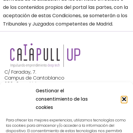
de los contenidos propios del portal las partes, con la
aceptación de estas Condiciones, se someterán a los
Tribunales y Juzgados competentes de Madrid.
C/ Faraday, 7.
Campus de Cantoblanco
28049 Madrid
Gestionar el
catapull@fpcm.es
consentimiento de las
cookies
Para ofrecer las mejores experiencias, utilizamos tecnologías como
Proyecto promovido por
Financiado por:
las cookies para almacenar y/o acceder a la información del
dispositivo. El consentimiento de estas tecnologías nos permitirá
FPCM
Ayuntamiento de Madrid