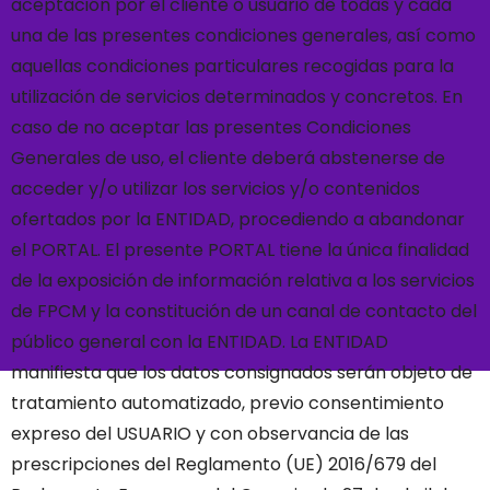
aceptación por el cliente o usuario de todas y cada
una de las presentes condiciones generales, así como
aquellas condiciones particulares recogidas para la
utilización de servicios determinados y concretos.
En
caso de no aceptar las presentes Condiciones
Generales de uso, el cliente deberá abstenerse de
acceder y/o utilizar los servicios y/o contenidos
ofertados por la ENTIDAD, procediendo a abandonar
el PORTAL.
El presente PORTAL tiene la única finalidad
de la exposición de información relativa a los servicios
de FPCM y la constitución de un canal de contacto del
público general con la ENTIDAD.
La ENTIDAD
manifiesta que los datos consignados serán objeto de
tratamiento automatizado, previo consentimiento
expreso del USUARIO y con observancia de las
prescripciones del Reglamento (UE) 2016/679 del